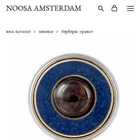
NOOSA AMSTERDAM
весь каталог
>
кнопки
>
берберы: гранат