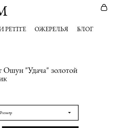
M
M
 PETITE
 PETITE
ОЖЕРЕЛЬЯ
ОЖЕРЕЛЬЯ
БЛОГ
БЛОГ
т Ошун "Удача" золотой
ик
 Размер