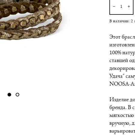
В наличии:
2
Этот брасл
изготовлен
100% нату
ставшей од
декориров
Удача" сам
NOOSA-Am
Изделие д
бренда. В 
мягкостью 
вручную, д
варьироват