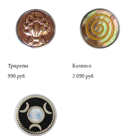
Триратна
Калипсо
990 pуб.
2 090 pуб.