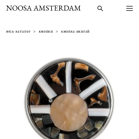
NOOSA AMSTERDAM
весь каталог
>
кнопки
>
кнопка икигай