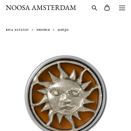
NOOSA AMSTERDAM
весь каталог
>
кнопки
>
митра