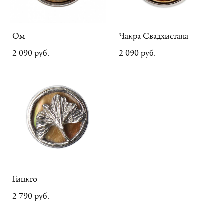
Ом
Чакра Свадхистана
2 090 pуб.
2 090 pуб.
Гинкго
2 790 pуб.