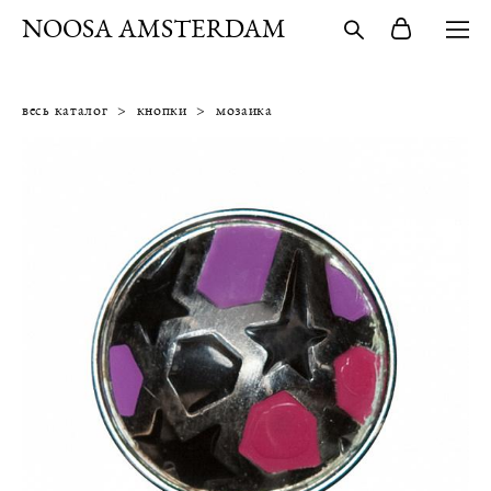
NOOSA AMSTERDAM
весь каталог
>
кнопки
>
мозаика