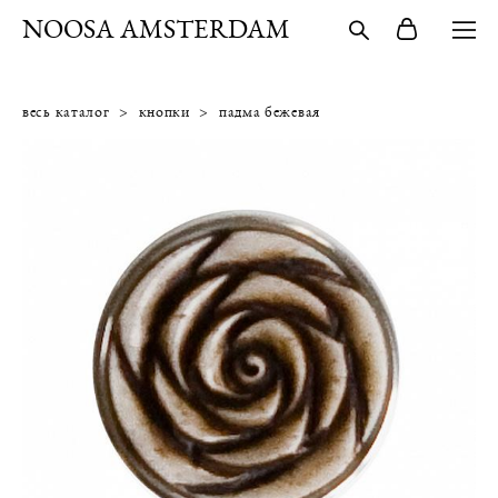
NOOSA AMSTERDAM
весь каталог
>
кнопки
>
падма бежевая