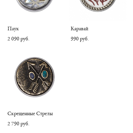
Паук
Каравай
2 090 pуб.
990 pуб.
Скрещенные Стрелы
2 790 pуб.