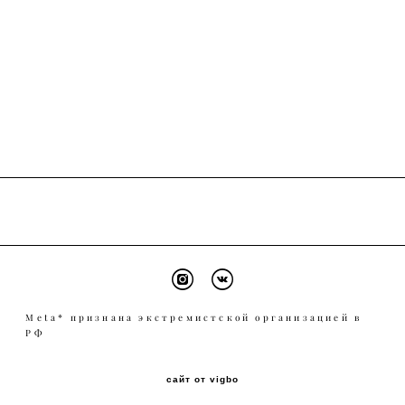
Meta* признана экстремистской организацией в
РФ
сайт от vigbo