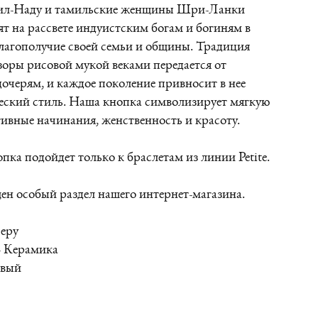
ил-Наду и тамильские женщины Шри-Ланки
т на рассвете индуистским богам и богиням в
лагополучие своей семьи и общины. Традиция
зоры рисовой мукой веками передается от
дочерям, и каждое поколение привносит в нее
еский стиль. Наша кнопка символизирует мягкую
тивные начинания, женственность и красоту.
пка подойдет только к браслетам из линии Petite.
н особый раздел нашего интернет-магазина.
Перу
- Керамика
овый