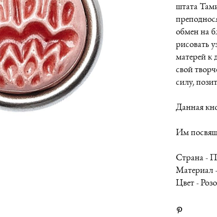
штата Там
преподнося
обмен на б
рисовать у
матерей к 
свой творч
силу, пози
Данная кно
Им посвяще
Страна - 
Материал 
Цвет - Роз