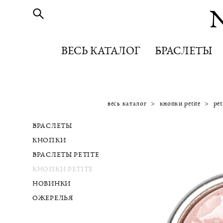
ВЕСЬ КАТАЛОГ
ВЕСЬ КАТАЛОГ
БРАСЛЕТЫ
БРАСЛЕТЫ
весь каталог
>
кнопки petite
>
pe
БРАСЛЕТЫ
КНОПКИ
БРАСЛЕТЫ PETITE
КНОПКИ PETITE
НОВИНКИ
ОЖЕРЕЛЬЯ