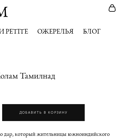
M
M
 PETITE
 PETITE
ОЖЕРЕЛЬЯ
ОЖЕРЕЛЬЯ
БЛОГ
БЛОГ
 Колам Тамилнад
ДОБАВИТЬ В КОРЗИНУ
то дар, который жительницы южноиндийского