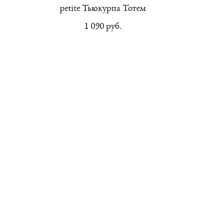
petite Тьюкурпа Тотем
1 090 pуб.