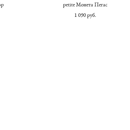
юр
petite Монета Пегас
1 090 pуб.