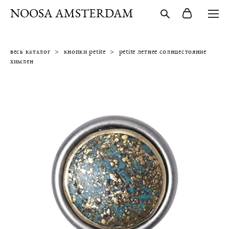
NOOSA AMSTERDAM
весь каталог
>
кнопки petite
>
petite летнее солнцестояние
химлен