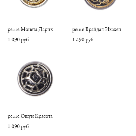
petite Монета Дарик
petite Брайдал Ихахен
1 090 pуб.
1 490 pуб.
petite Ошун Красота
1 090 pуб.