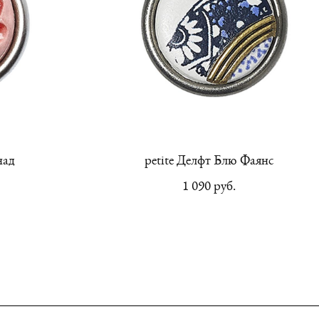
над
petite Делфт Блю Фаянс
1 090 pуб.