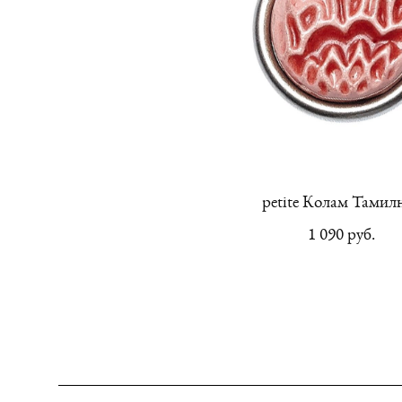
petite Колам Тамил
1 090 pуб.