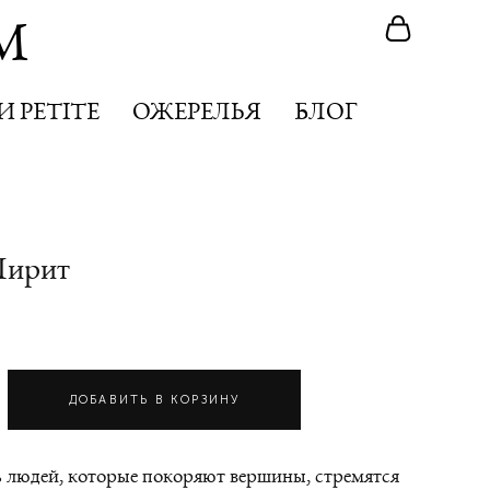
M
M
 PETITE
 PETITE
ОЖЕРЕЛЬЯ
ОЖЕРЕЛЬЯ
БЛОГ
БЛОГ
 Пирит
ДОБАВИТЬ В КОРЗИНУ
 людей, которые покоряют вершины, стремятся