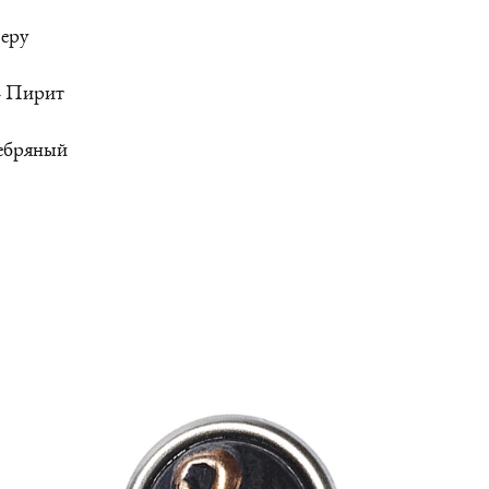
Перу
- Пирит
ребряный