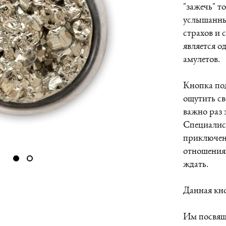
"зажечь" т
услышанным
страхов и 
является о
амулетов.
Кнопка под
ощутить св
важно раз 
Специалис
приключени
отношениях
ждать.
Данная кно
Им посвяще