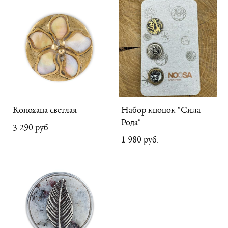
Конохана светлая
Набор кнопок "Сила
Рода"
3 290 pуб.
1 980 pуб.