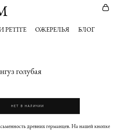
M
M
 PETITE
 PETITE
ОЖЕРЕЛЬЯ
ОЖЕРЕЛЬЯ
БЛОГ
БЛОГ
нгуз голубая
НЕТ В НАЛИЧИИ
сьменность древних германцев. На нашей кнопке