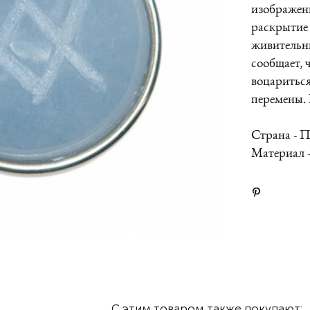
изображены
раскрытие 
живительны
сообщает, 
воцариться
перемены. 
Страна - 
Материал 
С этим товаром также покупают: