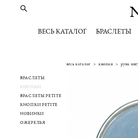
ВЕСЬ КАТАЛОГ
ВЕСЬ КАТАЛОГ
БРАСЛЕТЫ
БРАСЛЕТЫ
весь каталог
>
кнопки
>
руна инг
БРАСЛЕТЫ
КНОПКИ
БРАСЛЕТЫ PETITE
КНОПКИ PETITE
НОВИНКИ
ОЖЕРЕЛЬЯ