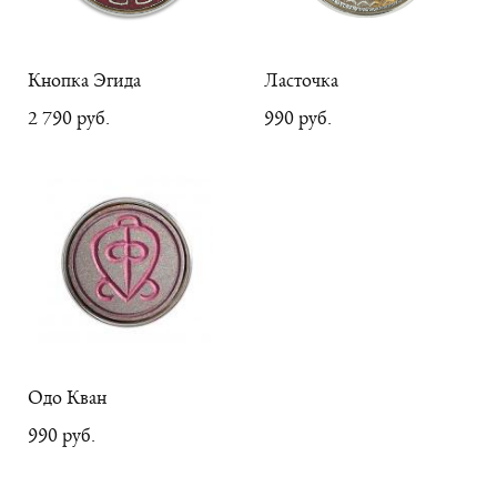
Кнопка Эгида
Ласточка
2 790 pуб.
990 pуб.
Одо Кван
990 pуб.