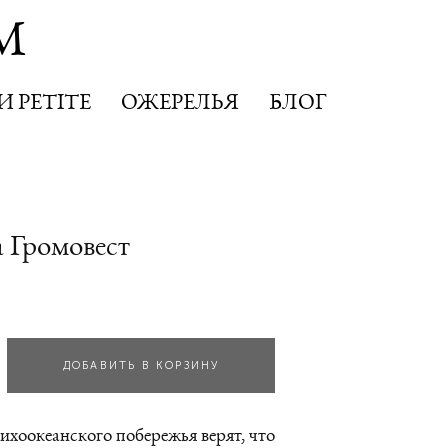
M
M
 PETITE
 PETITE
ОЖЕРЕЛЬЯ
ОЖЕРЕЛЬЯ
БЛОГ
БЛОГ
 Громовест
ДОБАВИТЬ В КОРЗИНУ
хоокеанского побережья верят, что