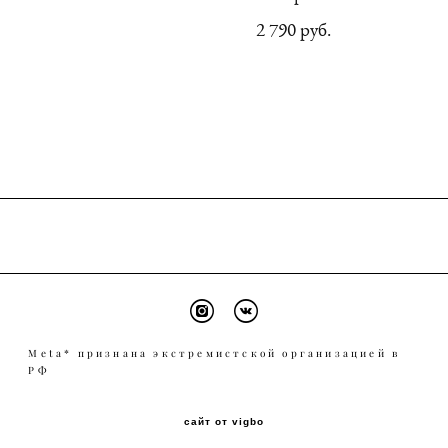
2 790 pуб.
Meta* признана экстремистской организацией в
РФ
сайт от vigbo