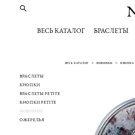
ВЕСЬ КАТАЛОГ
ВЕСЬ КАТАЛОГ
БРАСЛЕТЫ
БРАСЛЕТЫ
весь каталог
>
новинки
>
кнопка
БРАСЛЕТЫ
КНОПКИ
БРАСЛЕТЫ PETITE
КНОПКИ PETITE
НОВИНКИ
ОЖЕРЕЛЬЯ