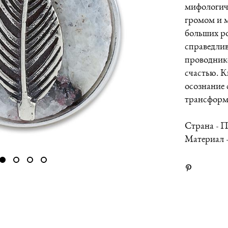
мифологиче
громом и м
больших ро
справедли
проводнико
счастью. К
осознание 
трансформ
Страна - 
Материал 