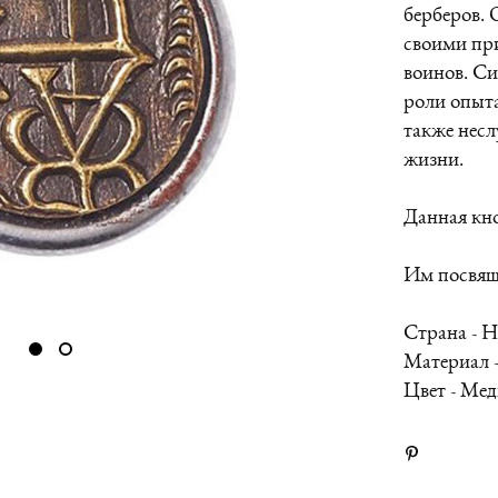
берберов. 
своими при
воинов. Си
роли опыта
также несл
жизни.
Данная кно
Им посвяще
Страна - 
Материал 
Цвет - Ме