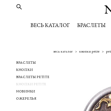
ВЕСЬ КАТАЛОГ
ВЕСЬ КАТАЛОГ
БРАСЛЕТЫ
БРАСЛЕТЫ
весь каталог
>
кнопки petite
>
pet
БРАСЛЕТЫ
КНОПКИ
БРАСЛЕТЫ PETITE
КНОПКИ PETITE
НОВИНКИ
ОЖЕРЕЛЬЯ