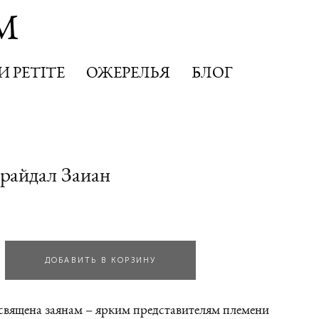
M
M
 PETITE
 PETITE
ОЖЕРЕЛЬЯ
ОЖЕРЕЛЬЯ
БЛОГ
БЛОГ
Брайдал Заиан
ДОБАВИТЬ В КОРЗИНУ
священа заянам – ярким представителям племени