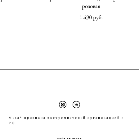
розовая
1 490 pуб.
Meta* признана экстремистской организацией в
РФ
сайт от vigbo