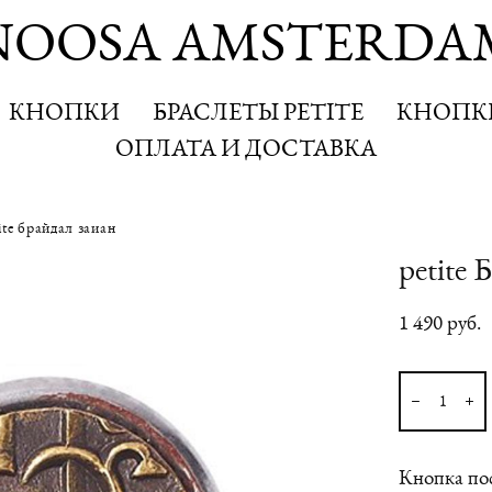
NOOSA AMSTERDA
NOOSA AMSTERDA
КНОПКИ
КНОПКИ
БРАСЛЕТЫ PETITE
БРАСЛЕТЫ PETITE
КНОПКИ
КНОПКИ
ОПЛАТА И ДОСТАВКА
ОПЛАТА И ДОСТАВКА
ite брайдал заиан
petite 
1 490 pуб.
Кнопка по