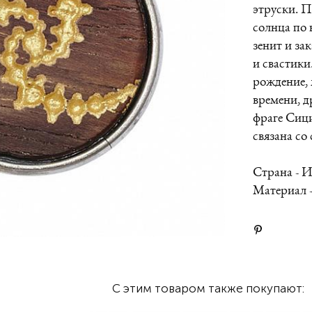
этруски. 
солнца по 
зенит и за
и свастики
рождение, 
времени, д
фраге Сиц
связана со
Страна - 
Материал -
С этим товаром также покупают: