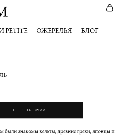
M
M
 PETITE
 PETITE
ОЖЕРЕЛЬЯ
ОЖЕРЕЛЬЯ
БЛОГ
БЛОГ
ль
НЕТ В НАЛИЧИИ
м были знакомы кельты, древние греки, японцы и