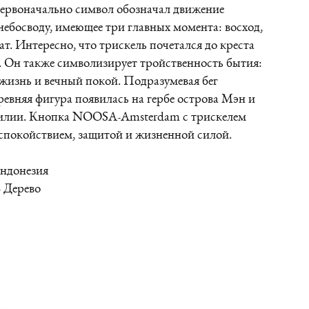
Первоначально символ обозначал движение
небосводу, имеющее три главных момента: восход,
кат. Интересно, что трискель почетался до креста
. Он также символизирует тройственность бытия:
жизнь и вечный покой. Подразумевая бег
ревняя фигура появилась на гербе острова Мэн и
илии. Кнопка NOOSA-Amsterdam с трискелем
 спокойствием, защитой и жизненной силой.
Индонезия
 Дерево