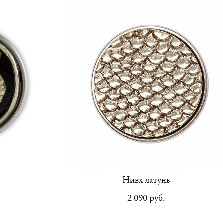
Нивх латунь
2 090 pуб.