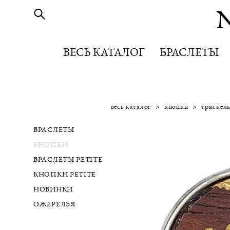
ВЕСЬ КАТАЛОГ
ВЕСЬ КАТАЛОГ
БРАСЛЕТЫ
БРАСЛЕТЫ
весь каталог
>
кнопки
>
трискел
БРАСЛЕТЫ
КНОПКИ
БРАСЛЕТЫ PETITE
КНОПКИ PETITE
НОВИНКИ
ОЖЕРЕЛЬЯ